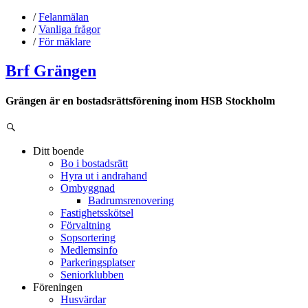
/
Felanmälan
/
Vanliga frågor
/
För mäklare
Brf Grängen
Grängen är en bostadsrättsförening inom HSB Stockholm
Ditt boende
Bo i bostadsrätt
Hyra ut i andrahand
Ombyggnad
Badrumsrenovering
Fastighetsskötsel
Förvaltning
Sopsortering
Medlemsinfo
Parkeringsplatser
Seniorklubben
Föreningen
Husvärdar