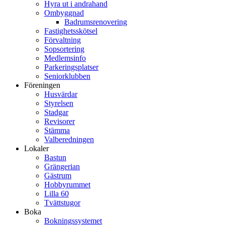
Hyra ut i andrahand
Ombyggnad
Badrumsrenovering
Fastighetsskötsel
Förvaltning
Sopsortering
Medlemsinfo
Parkeringsplatser
Seniorklubben
Föreningen
Husvärdar
Styrelsen
Stadgar
Revisorer
Stämma
Valberedningen
Lokaler
Bastun
Grängerian
Gästrum
Hobbyrummet
Lilla 60
Tvättstugor
Boka
Bokningssystemet