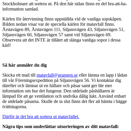
Stockholmare att sortera ut. På den här sidan finns en del bra-att-ha-
information samlad.
Kärlen för återvinning finns uppställda vid de vanliga sopskåpen.
Bilden nedan visar var de speciella kärlen för matavfall finns.
Årstavägen 89, Årstavägen 111, Siljansvägen 43, Siljansvägen 51,
Siljansvägen 60, Siljansvägen 57 samt vid Siljansvägen 69.
Observera att det INTE är tillåtet att slänga vanliga sopor i dessa
kärl!
Så här anmäler du dig
Skicka ett mail till
matavfall@grangen.se
eller lämna en lapp i lådan
till vår Föreningsexpedition på Siljansvägen 56. Vi kontaktar dig
därefter och lämnar ut en hållare och påsar samt ger lite mer
information om hur det fungerar. Den utdelade påshållaren är
lämpad för att ge ventilation och undvika dålig lukt. Använd enbart
de utdelade påsarna. Skulle de ta slut finns det fler att hämta i bägge
tvättstugorna.
Därför är det bra att sortera ut matavfallet.
Några tips som underlättar utsorteringen av ditt matavfall: