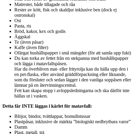
Matrester, både tillagade och råa
Rester av kött, fisk och skaldjur inklusive ben (dock ej
ostronskal)
Ost
Pasta, ris
Bröd, kakor, kex och godis
Äggskal
Te (även påsar)
Kaffe (även filter)
Ofärgat hushållspapper i små mängder (för att samla upp fukt)
Du kan torka av fettet från en stekpanna med hushållspapper
och lägga i matavfallspåsen.
Har
du överbliven mat- eller frityrolja kan du hälla upp den i
en pet-flaska, eller använd gräddförpackning eller liknande,
som du försluter och sedan lägger i den vanliga
soppåsen eller
lämnar på en återvinningscentral
.
Fett kan skapa stopp i avloppsledningarna och ska därför inte
hällas ut i vasken.
Detta får INTE läggas i kärlet för matavfall:
Blöjor, bindor, tvättlappar, bomullstussar
Plastpåsar, inklusive de märkta ”biologiskt nedbrytbara varor”
Damm
Plast, metall, trä