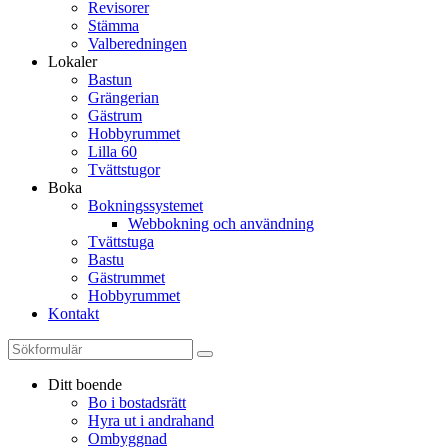
Revisorer
Stämma
Valberedningen
Lokaler
Bastun
Grängerian
Gästrum
Hobbyrummet
Lilla 60
Tvättstugor
Boka
Bokningssystemet
Webbokning och användning
Tvättstuga
Bastu
Gästrummet
Hobbyrummet
Kontakt
Ditt boende
Bo i bostadsrätt
Hyra ut i andrahand
Ombyggnad