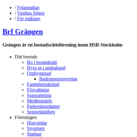
/
Felanmälan
/
Vanliga frågor
/
För mäklare
Brf Grängen
Grängen är en bostadsrättsförening inom HSB Stockholm
Ditt boende
Bo i bostadsrätt
Hyra ut i andrahand
Ombyggnad
Badrumsrenovering
Fastighetsskötsel
Förvaltning
Sopsortering
Medlemsinfo
Parkeringsplatser
Seniorklubben
Föreningen
Husvärdar
Styrelsen
Stadgar