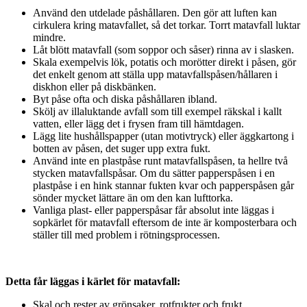
Använd den utdelade påshållaren. Den gör att luften kan
cirkulera kring matavfallet, så det torkar. Torrt matavfall luktar
mindre.
Låt blött matavfall (som soppor och såser) rinna av i slasken.
Skala exempelvis lök, potatis och morötter direkt i påsen, gör
det enkelt genom att ställa upp matavfallspåsen/hållaren i
diskhon eller på diskbänken.
Byt påse ofta och diska påshållaren ibland.
Skölj av illaluktande avfall som till exempel räkskal i kallt
vatten, eller lägg det i frysen fram till hämtdagen.
Lägg lite hushållspapper (utan motivtryck) eller äggkartong i
botten av påsen, det suger upp extra fukt.
Använd inte en plastpåse runt matavfallspåsen, ta hellre två
stycken matavfallspåsar. Om du sätter papperspåsen i en
plastpåse i en hink stannar fukten kvar och papperspåsen går
sönder mycket lättare än om den kan lufttorka.
Vanliga plast- eller papperspåsar får absolut inte läggas i
sopkärlet för matavfall eftersom de inte är komposterbara och
ställer till med problem i rötningsprocessen.
Detta får läggas i kärlet för matavfall:
Skal och rester av grönsaker, rotfrukter och frukt