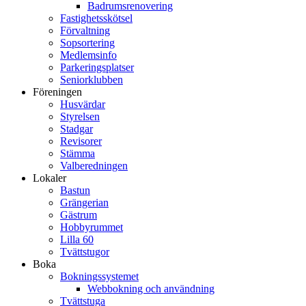
Badrumsrenovering
Fastighetsskötsel
Förvaltning
Sopsortering
Medlemsinfo
Parkeringsplatser
Seniorklubben
Föreningen
Husvärdar
Styrelsen
Stadgar
Revisorer
Stämma
Valberedningen
Lokaler
Bastun
Grängerian
Gästrum
Hobbyrummet
Lilla 60
Tvättstugor
Boka
Bokningssystemet
Webbokning och användning
Tvättstuga