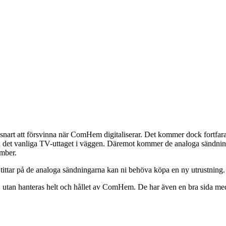
nart att försvinna när ComHem digitaliserar. Det kommer dock fortfara
a, via det vanliga TV-uttaget i väggen. Däremot kommer de analoga sändni
ember.
m tittar på de analoga sändningarna kan ni behöva köpa en ny utrustning.
ka, utan hanteras helt och hållet av ComHem. De har även en bra sida me