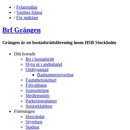
/
Felanmälan
/
Vanliga frågor
/
För mäklare
Brf Grängen
Grängen är en bostadsrättsförening inom HSB Stockholm
Ditt boende
Bo i bostadsrätt
Hyra ut i andrahand
Ombyggnad
Badrumsrenovering
Fastighetsskötsel
Förvaltning
Sopsortering
Medlemsinfo
Parkeringsplatser
Seniorklubben
Föreningen
Husvärdar
Styrelsen
Stadgar