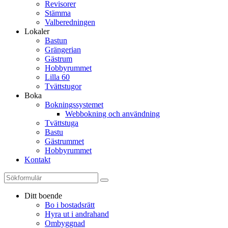
Revisorer
Stämma
Valberedningen
Lokaler
Bastun
Grängerian
Gästrum
Hobbyrummet
Lilla 60
Tvättstugor
Boka
Bokningssystemet
Webbokning och användning
Tvättstuga
Bastu
Gästrummet
Hobbyrummet
Kontakt
Ditt boende
Bo i bostadsrätt
Hyra ut i andrahand
Ombyggnad