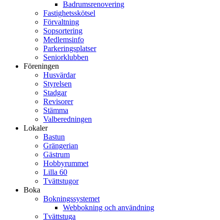
Badrumsrenovering
Fastighetsskötsel
Förvaltning
Sopsortering
Medlemsinfo
Parkeringsplatser
Seniorklubben
Föreningen
Husvärdar
Styrelsen
Stadgar
Revisorer
Stämma
Valberedningen
Lokaler
Bastun
Grängerian
Gästrum
Hobbyrummet
Lilla 60
Tvättstugor
Boka
Bokningssystemet
Webbokning och användning
Tvättstuga