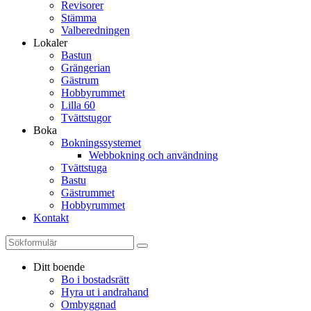
Revisorer
Stämma
Valberedningen
Lokaler
Bastun
Grängerian
Gästrum
Hobbyrummet
Lilla 60
Tvättstugor
Boka
Bokningssystemet
Webbokning och användning
Tvättstuga
Bastu
Gästrummet
Hobbyrummet
Kontakt
Ditt boende
Bo i bostadsrätt
Hyra ut i andrahand
Ombyggnad