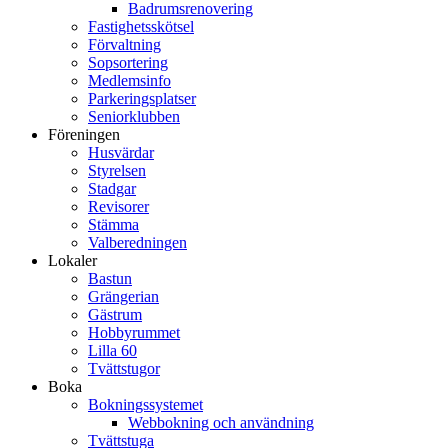
Badrumsrenovering
Fastighetsskötsel
Förvaltning
Sopsortering
Medlemsinfo
Parkeringsplatser
Seniorklubben
Föreningen
Husvärdar
Styrelsen
Stadgar
Revisorer
Stämma
Valberedningen
Lokaler
Bastun
Grängerian
Gästrum
Hobbyrummet
Lilla 60
Tvättstugor
Boka
Bokningssystemet
Webbokning och användning
Tvättstuga