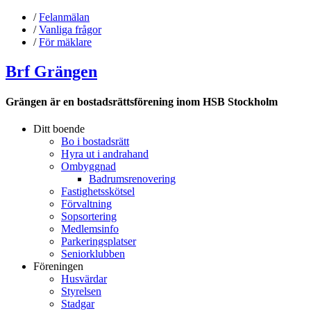
/
Felanmälan
/
Vanliga frågor
/
För mäklare
Brf Grängen
Grängen är en bostadsrättsförening inom HSB Stockholm
Ditt boende
Bo i bostadsrätt
Hyra ut i andrahand
Ombyggnad
Badrumsrenovering
Fastighetsskötsel
Förvaltning
Sopsortering
Medlemsinfo
Parkeringsplatser
Seniorklubben
Föreningen
Husvärdar
Styrelsen
Stadgar