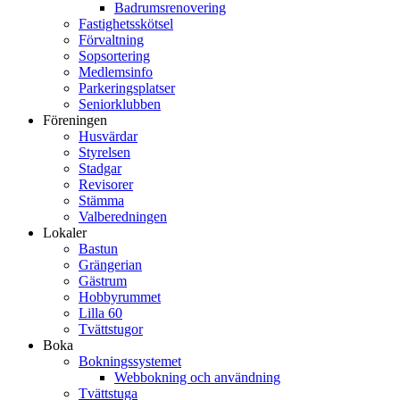
Badrumsrenovering
Fastighetsskötsel
Förvaltning
Sopsortering
Medlemsinfo
Parkeringsplatser
Seniorklubben
Föreningen
Husvärdar
Styrelsen
Stadgar
Revisorer
Stämma
Valberedningen
Lokaler
Bastun
Grängerian
Gästrum
Hobbyrummet
Lilla 60
Tvättstugor
Boka
Bokningssystemet
Webbokning och användning
Tvättstuga