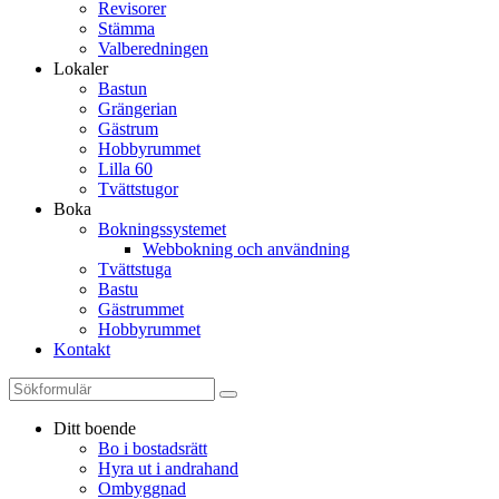
Revisorer
Stämma
Valberedningen
Lokaler
Bastun
Grängerian
Gästrum
Hobbyrummet
Lilla 60
Tvättstugor
Boka
Bokningssystemet
Webbokning och användning
Tvättstuga
Bastu
Gästrummet
Hobbyrummet
Kontakt
Ditt boende
Bo i bostadsrätt
Hyra ut i andrahand
Ombyggnad