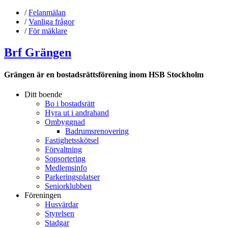
/
Felanmälan
/
Vanliga frågor
/
För mäklare
Brf Grängen
Grängen är en bostadsrättsförening inom HSB Stockholm
Ditt boende
Bo i bostadsrätt
Hyra ut i andrahand
Ombyggnad
Badrumsrenovering
Fastighetsskötsel
Förvaltning
Sopsortering
Medlemsinfo
Parkeringsplatser
Seniorklubben
Föreningen
Husvärdar
Styrelsen
Stadgar