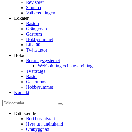
Revisorer
Stämma
Valberedningen
Lokaler
Bastun
Grängerian
Gästrum
Hobbyrummet
Lilla 60
Tvättstugor
Boka
Bokningssystemet
Webbokning och användning
Tvättstuga
Bastu
Gästrummet
Hobbyrummet
Kontakt
Ditt boende
Bo i bostadsrätt
Hyra ut i andrahand
Ombyggnad