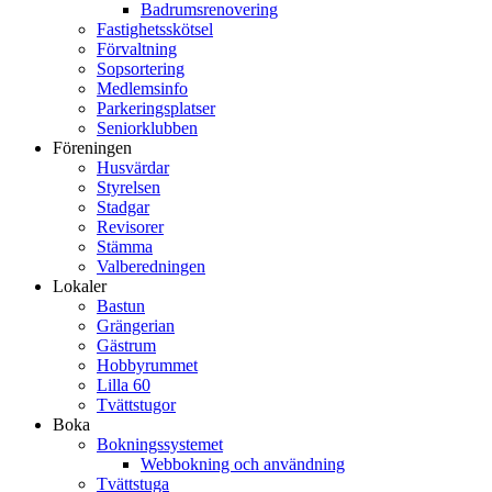
Badrumsrenovering
Fastighetsskötsel
Förvaltning
Sopsortering
Medlemsinfo
Parkeringsplatser
Seniorklubben
Föreningen
Husvärdar
Styrelsen
Stadgar
Revisorer
Stämma
Valberedningen
Lokaler
Bastun
Grängerian
Gästrum
Hobbyrummet
Lilla 60
Tvättstugor
Boka
Bokningssystemet
Webbokning och användning
Tvättstuga