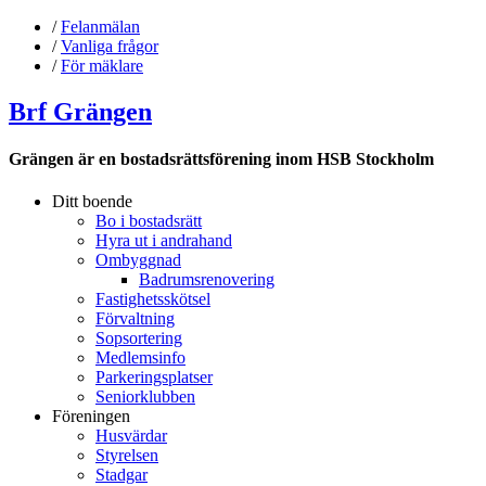
/
Felanmälan
/
Vanliga frågor
/
För mäklare
Brf Grängen
Grängen är en bostadsrättsförening inom HSB Stockholm
Ditt boende
Bo i bostadsrätt
Hyra ut i andrahand
Ombyggnad
Badrumsrenovering
Fastighetsskötsel
Förvaltning
Sopsortering
Medlemsinfo
Parkeringsplatser
Seniorklubben
Föreningen
Husvärdar
Styrelsen
Stadgar