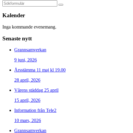
Kalender
Inga kommande evenemang.
Senaste nytt
Grannsamverkan
9 juni, 2026
Årsstämma 11 maj kl 19.00
28 april, 2026
Vårens städdag 25 april
15 april, 2026
Information från Tele2
10 mars, 2026
Grannsamverkan