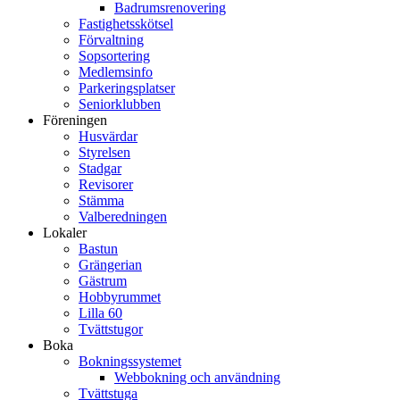
Badrumsrenovering
Fastighetsskötsel
Förvaltning
Sopsortering
Medlemsinfo
Parkeringsplatser
Seniorklubben
Föreningen
Husvärdar
Styrelsen
Stadgar
Revisorer
Stämma
Valberedningen
Lokaler
Bastun
Grängerian
Gästrum
Hobbyrummet
Lilla 60
Tvättstugor
Boka
Bokningssystemet
Webbokning och användning
Tvättstuga