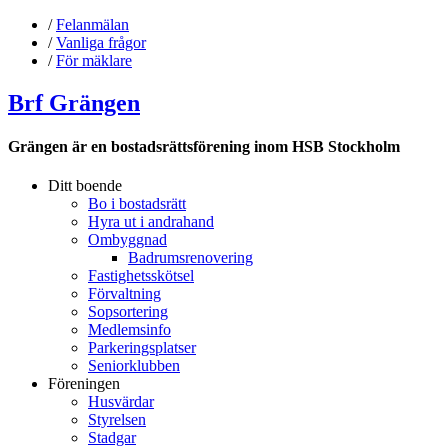
/
Felanmälan
/
Vanliga frågor
/
För mäklare
Brf Grängen
Grängen är en bostadsrättsförening inom HSB Stockholm
Ditt boende
Bo i bostadsrätt
Hyra ut i andrahand
Ombyggnad
Badrumsrenovering
Fastighetsskötsel
Förvaltning
Sopsortering
Medlemsinfo
Parkeringsplatser
Seniorklubben
Föreningen
Husvärdar
Styrelsen
Stadgar