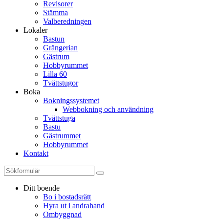
Revisorer
Stämma
Valberedningen
Lokaler
Bastun
Grängerian
Gästrum
Hobbyrummet
Lilla 60
Tvättstugor
Boka
Bokningssystemet
Webbokning och användning
Tvättstuga
Bastu
Gästrummet
Hobbyrummet
Kontakt
Ditt boende
Bo i bostadsrätt
Hyra ut i andrahand
Ombyggnad