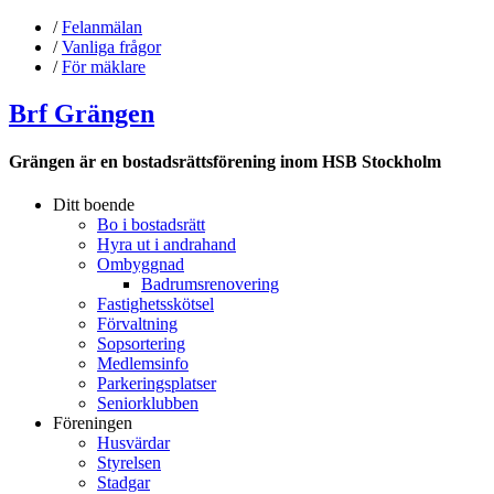
/
Felanmälan
/
Vanliga frågor
/
För mäklare
Brf Grängen
Grängen är en bostadsrättsförening inom HSB Stockholm
Ditt boende
Bo i bostadsrätt
Hyra ut i andrahand
Ombyggnad
Badrumsrenovering
Fastighetsskötsel
Förvaltning
Sopsortering
Medlemsinfo
Parkeringsplatser
Seniorklubben
Föreningen
Husvärdar
Styrelsen
Stadgar