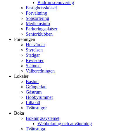
Badrumsrenovering
Fastighetsskötsel
Förvaltning
Sopsortering
Medlemsinfo
Parkeringsplatser
Seniorklubben
Föreningen
Husvärdar
Styrelsen
Stadgar
Revisorer
Stämma
Valberedningen
Lokaler
Bastun
Grängerian
Gästrum
Hobbyrummet
Lilla 60
Tvättstugor
Boka
Bokningssystemet
Webbokning och användning
Tvättstuga