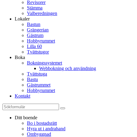
Revisorer
Stämma
Valberedningen
Lokaler
Bastun
Grängerian
Gästrum
Hobbyrummet
Lilla 60
Tvättstugor
Boka
Bokningssystemet
Webbokning och användning
Tvättstuga
Bastu
Gästrummet
Hobbyrummet
Kontakt
Ditt boende
Bo i bostadsrätt
Hyra ut i andrahand
Ombyggnad