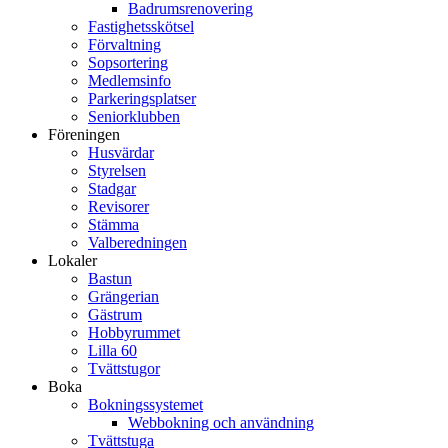
Badrumsrenovering
Fastighetsskötsel
Förvaltning
Sopsortering
Medlemsinfo
Parkeringsplatser
Seniorklubben
Föreningen
Husvärdar
Styrelsen
Stadgar
Revisorer
Stämma
Valberedningen
Lokaler
Bastun
Grängerian
Gästrum
Hobbyrummet
Lilla 60
Tvättstugor
Boka
Bokningssystemet
Webbokning och användning
Tvättstuga