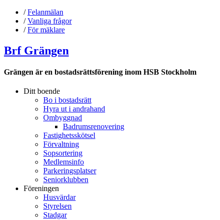
/
Felanmälan
/
Vanliga frågor
/
För mäklare
Brf Grängen
Grängen är en bostadsrättsförening inom HSB Stockholm
Ditt boende
Bo i bostadsrätt
Hyra ut i andrahand
Ombyggnad
Badrumsrenovering
Fastighetsskötsel
Förvaltning
Sopsortering
Medlemsinfo
Parkeringsplatser
Seniorklubben
Föreningen
Husvärdar
Styrelsen
Stadgar