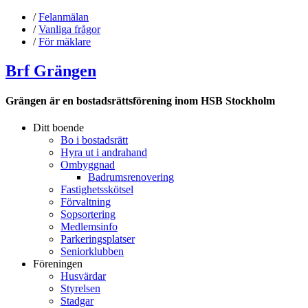
/
Felanmälan
/
Vanliga frågor
/
För mäklare
Brf Grängen
Grängen är en bostadsrättsförening inom HSB Stockholm
Ditt boende
Bo i bostadsrätt
Hyra ut i andrahand
Ombyggnad
Badrumsrenovering
Fastighetsskötsel
Förvaltning
Sopsortering
Medlemsinfo
Parkeringsplatser
Seniorklubben
Föreningen
Husvärdar
Styrelsen
Stadgar