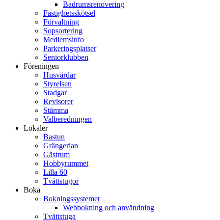
Badrumsrenovering
Fastighetsskötsel
Förvaltning
Sopsortering
Medlemsinfo
Parkeringsplatser
Seniorklubben
Föreningen
Husvärdar
Styrelsen
Stadgar
Revisorer
Stämma
Valberedningen
Lokaler
Bastun
Grängerian
Gästrum
Hobbyrummet
Lilla 60
Tvättstugor
Boka
Bokningssystemet
Webbokning och användning
Tvättstuga