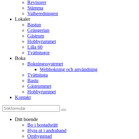
Revisorer
Stämma
Valberedningen
Lokaler
Bastun
Grängerian
Gästrum
Hobbyrummet
Lilla 60
Tvättstugor
Boka
Bokningssystemet
Webbokning och användning
Tvättstuga
Bastu
Gästrummet
Hobbyrummet
Kontakt
Ditt boende
Bo i bostadsrätt
Hyra ut i andrahand
Ombyggnad