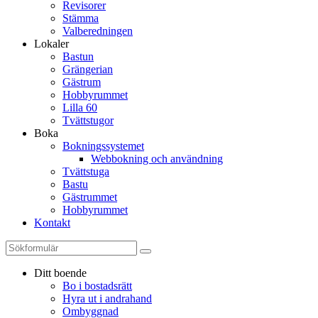
Revisorer
Stämma
Valberedningen
Lokaler
Bastun
Grängerian
Gästrum
Hobbyrummet
Lilla 60
Tvättstugor
Boka
Bokningssystemet
Webbokning och användning
Tvättstuga
Bastu
Gästrummet
Hobbyrummet
Kontakt
Ditt boende
Bo i bostadsrätt
Hyra ut i andrahand
Ombyggnad