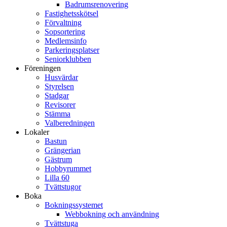
Badrumsrenovering
Fastighetsskötsel
Förvaltning
Sopsortering
Medlemsinfo
Parkeringsplatser
Seniorklubben
Föreningen
Husvärdar
Styrelsen
Stadgar
Revisorer
Stämma
Valberedningen
Lokaler
Bastun
Grängerian
Gästrum
Hobbyrummet
Lilla 60
Tvättstugor
Boka
Bokningssystemet
Webbokning och användning
Tvättstuga