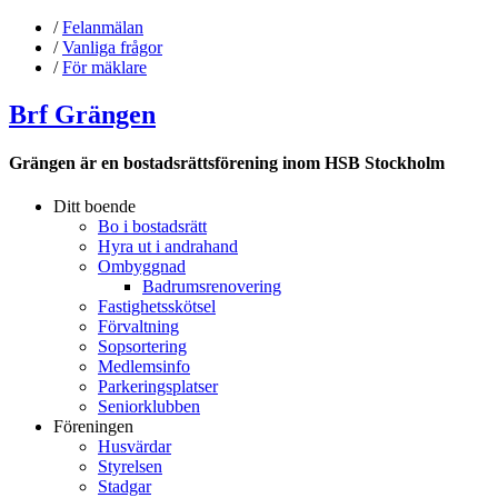
/
Felanmälan
/
Vanliga frågor
/
För mäklare
Brf Grängen
Grängen är en bostadsrättsförening inom HSB Stockholm
Ditt boende
Bo i bostadsrätt
Hyra ut i andrahand
Ombyggnad
Badrumsrenovering
Fastighetsskötsel
Förvaltning
Sopsortering
Medlemsinfo
Parkeringsplatser
Seniorklubben
Föreningen
Husvärdar
Styrelsen
Stadgar