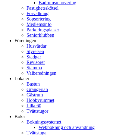
Badrumsrenovering
Fastighetsskötsel
Förvaltning
Sopsortering
Medlemsinfo
Parkeringsplatser
Seniorklubben
Föreningen
Husvärdar
Styrelsen
Stadgar
Revisorer
Stämma
Valberedningen
Lokaler
Bastun
Grängerian
Gästrum
Hobbyrummet
Lilla 60
Tvättstugor
Boka
Bokningssystemet
Webbokning och användning
Tvättstuga