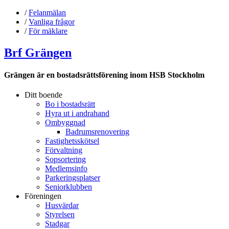
/
Felanmälan
/
Vanliga frågor
/
För mäklare
Brf Grängen
Grängen är en bostadsrättsförening inom HSB Stockholm
Ditt boende
Bo i bostadsrätt
Hyra ut i andrahand
Ombyggnad
Badrumsrenovering
Fastighetsskötsel
Förvaltning
Sopsortering
Medlemsinfo
Parkeringsplatser
Seniorklubben
Föreningen
Husvärdar
Styrelsen
Stadgar