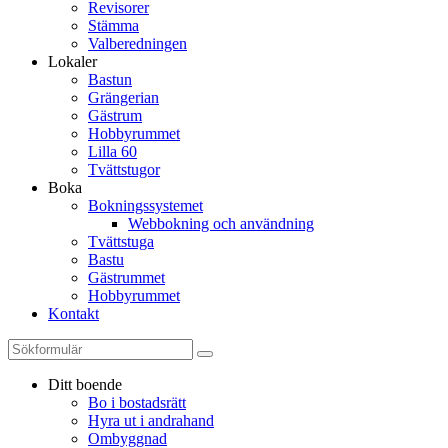
Revisorer
Stämma
Valberedningen
Lokaler
Bastun
Grängerian
Gästrum
Hobbyrummet
Lilla 60
Tvättstugor
Boka
Bokningssystemet
Webbokning och användning
Tvättstuga
Bastu
Gästrummet
Hobbyrummet
Kontakt
Ditt boende
Bo i bostadsrätt
Hyra ut i andrahand
Ombyggnad