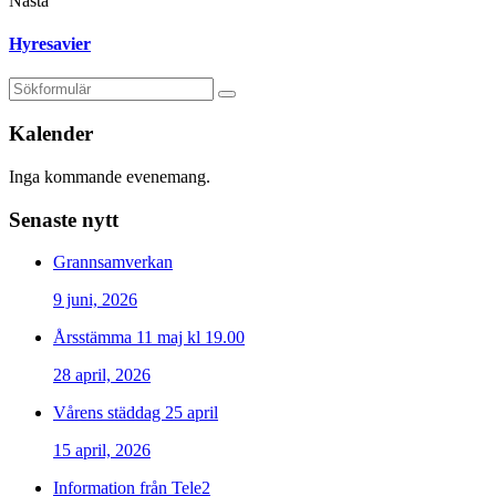
Nästa
Hyresavier
Kalender
Inga kommande evenemang.
Senaste nytt
Grannsamverkan
9 juni, 2026
Årsstämma 11 maj kl 19.00
28 april, 2026
Vårens städdag 25 april
15 april, 2026
Information från Tele2