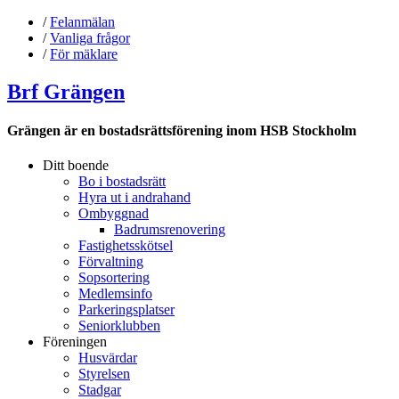
/
Felanmälan
/
Vanliga frågor
/
För mäklare
Brf Grängen
Grängen är en bostadsrättsförening inom HSB Stockholm
Ditt boende
Bo i bostadsrätt
Hyra ut i andrahand
Ombyggnad
Badrumsrenovering
Fastighetsskötsel
Förvaltning
Sopsortering
Medlemsinfo
Parkeringsplatser
Seniorklubben
Föreningen
Husvärdar
Styrelsen
Stadgar