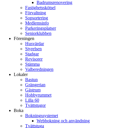
Badrumsrenovering
Fastighetsskötsel
Förvaltning
Sopsortering
Medlemsinfo
Parkeringsplatser
Seniorklubben
Föreningen
Husvärdar
Styrelsen
Stadgar
Revisorer
Stämma
Valberedningen
Lokaler
Bastun
Grängerian
Gästrum
Hobbyrummet
Lilla 60
Tvättstugor
Boka
Bokningssystemet
Webbokning och användning
Tvättstuga