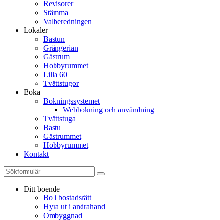
Revisorer
Stämma
Valberedningen
Lokaler
Bastun
Grängerian
Gästrum
Hobbyrummet
Lilla 60
Tvättstugor
Boka
Bokningssystemet
Webbokning och användning
Tvättstuga
Bastu
Gästrummet
Hobbyrummet
Kontakt
Ditt boende
Bo i bostadsrätt
Hyra ut i andrahand
Ombyggnad