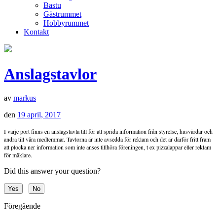
Bastu
Gästrummet
Hobbyrummet
Kontakt
Anslagstavlor
av
markus
den
19 april, 2017
I varje port finns en anslagstavla till för att sprida information från styrelse, husvärdar och
andra till våra medlemmar. Tavlorna är inte avsedda för reklam och det är därför fritt fram
att plocka ner information som inte anses tillhöra föreningen, t ex pizzalappar eller reklam
för mäklare.
Did this answer your question?
Yes
No
Föregående