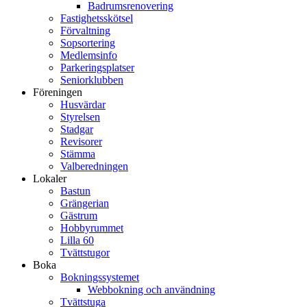
Badrumsrenovering
Fastighetsskötsel
Förvaltning
Sopsortering
Medlemsinfo
Parkeringsplatser
Seniorklubben
Föreningen
Husvärdar
Styrelsen
Stadgar
Revisorer
Stämma
Valberedningen
Lokaler
Bastun
Grängerian
Gästrum
Hobbyrummet
Lilla 60
Tvättstugor
Boka
Bokningssystemet
Webbokning och användning
Tvättstuga