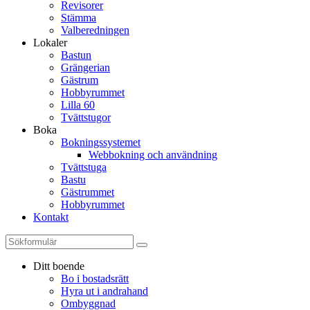
Revisorer
Stämma
Valberedningen
Lokaler
Bastun
Grängerian
Gästrum
Hobbyrummet
Lilla 60
Tvättstugor
Boka
Bokningssystemet
Webbokning och användning
Tvättstuga
Bastu
Gästrummet
Hobbyrummet
Kontakt
Ditt boende
Bo i bostadsrätt
Hyra ut i andrahand
Ombyggnad