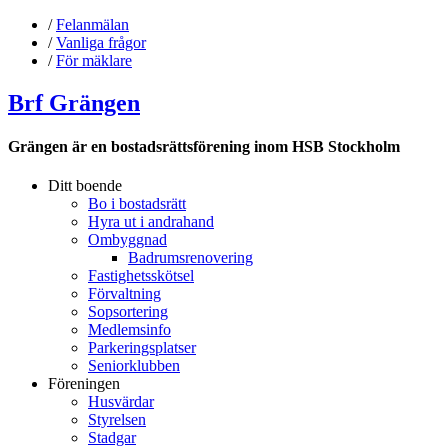
/
Felanmälan
/
Vanliga frågor
/
För mäklare
Brf Grängen
Grängen är en bostadsrättsförening inom HSB Stockholm
Ditt boende
Bo i bostadsrätt
Hyra ut i andrahand
Ombyggnad
Badrumsrenovering
Fastighetsskötsel
Förvaltning
Sopsortering
Medlemsinfo
Parkeringsplatser
Seniorklubben
Föreningen
Husvärdar
Styrelsen
Stadgar