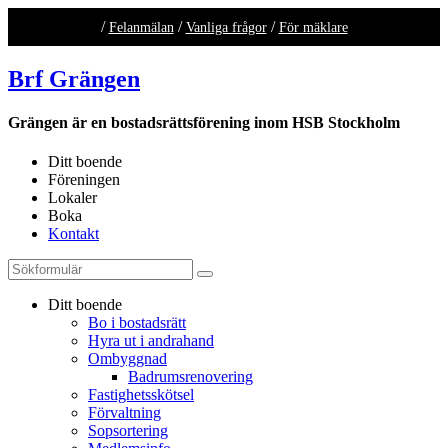
/
/
/
Felanmälan
Vanliga frågor
För mäklare
Brf Grängen
Grängen är en bostadsrättsförening inom HSB Stockholm
Ditt boende
Föreningen
Lokaler
Boka
Kontakt
Ditt boende
Bo i bostadsrätt
Hyra ut i andrahand
Ombyggnad
Badrumsrenovering
Fastighetsskötsel
Förvaltning
Sopsortering