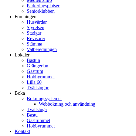
Medlemsinfo
Parkeringsplatser
Seniorklubben
Föreningen
Husvärdar
Styrelsen
Stadgar
Revisorer
Stämma
Valberedningen
Lokaler
Bastun
Grängerian
Gästrum
Hobbyrummet
Lilla 60
Tvättstugor
Boka
Bokningssystemet
Webbokning och användning
Tvättstuga
Bastu
Gästrummet
Hobbyrummet
Kontakt