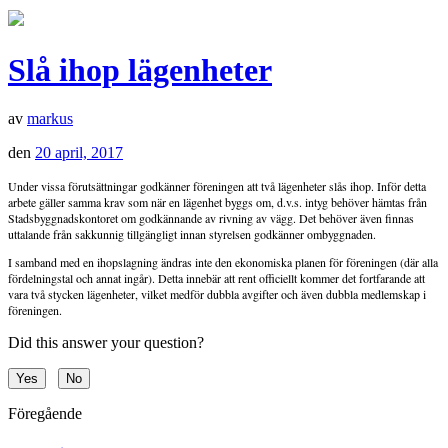
Slå ihop lägenheter
av
markus
den
20 april, 2017
Under vissa förutsättningar godkänner föreningen att två lägenheter slås ihop. Inför detta
arbete gäller samma krav som när en lägenhet byggs om, d.v.s. intyg behöver hämtas från
Stadsbyggnadskontoret om godkännande av rivning av vägg. Det behöver även finnas
uttalande från sakkunnig tillgängligt innan styrelsen godkänner ombyggnaden.
I samband med en ihopslagning ändras inte den ekonomiska planen för föreningen (där alla
fördelningstal och annat ingår). Detta innebär att rent officiellt kommer det fortfarande att
vara två stycken lägenheter, vilket medför dubbla avgifter och även dubbla medlemskap i
föreningen.
Did this answer your question?
Yes
No
Föregående