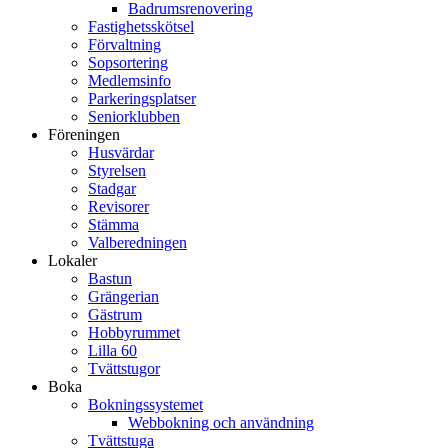
Badrumsrenovering
Fastighetsskötsel
Förvaltning
Sopsortering
Medlemsinfo
Parkeringsplatser
Seniorklubben
Föreningen
Husvärdar
Styrelsen
Stadgar
Revisorer
Stämma
Valberedningen
Lokaler
Bastun
Grängerian
Gästrum
Hobbyrummet
Lilla 60
Tvättstugor
Boka
Bokningssystemet
Webbokning och användning
Tvättstuga