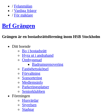
/
Felanmälan
/
Vanliga frågor
/
För mäklare
Brf Grängen
Grängen är en bostadsrättsförening inom HSB Stockholm
Ditt boende
Bo i bostadsrätt
Hyra ut i andrahand
Ombyggnad
Badrumsrenovering
Fastighetsskötsel
Förvaltning
Sopsortering
Medlemsinfo
Parkeringsplatser
Seniorklubben
Föreningen
Husvärdar
Styrelsen
Stadgar