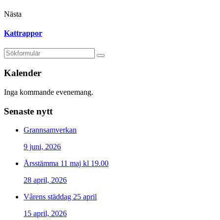
Nästa
Kattrappor
Kalender
Inga kommande evenemang.
Senaste nytt
Grannsamverkan
9 juni, 2026
Årsstämma 11 maj kl 19.00
28 april, 2026
Vårens städdag 25 april
15 april, 2026