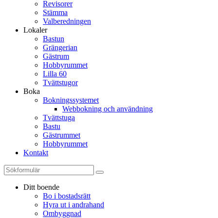
Revisorer
Stämma
Valberedningen
Lokaler
Bastun
Grängerian
Gästrum
Hobbyrummet
Lilla 60
Tvättstugor
Boka
Bokningssystemet
Webbokning och användning
Tvättstuga
Bastu
Gästrummet
Hobbyrummet
Kontakt
Ditt boende
Bo i bostadsrätt
Hyra ut i andrahand
Ombyggnad