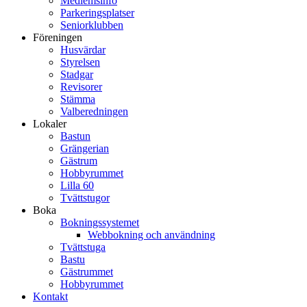
Medlemsinfo
Parkeringsplatser
Seniorklubben
Föreningen
Husvärdar
Styrelsen
Stadgar
Revisorer
Stämma
Valberedningen
Lokaler
Bastun
Grängerian
Gästrum
Hobbyrummet
Lilla 60
Tvättstugor
Boka
Bokningssystemet
Webbokning och användning
Tvättstuga
Bastu
Gästrummet
Hobbyrummet
Kontakt