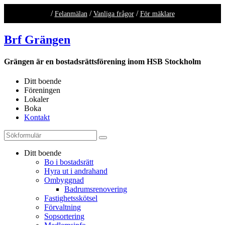
/
/
/
Felanmälan
Vanliga frågor
För mäklare
Brf Grängen
Grängen är en bostadsrättsförening inom HSB Stockholm
Ditt boende
Föreningen
Lokaler
Boka
Kontakt
Ditt boende
Bo i bostadsrätt
Hyra ut i andrahand
Ombyggnad
Badrumsrenovering
Fastighetsskötsel
Förvaltning
Sopsortering