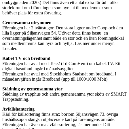
ombyggnaden 2020.) Det finns även ett antal extra förråd i olika
storlek runt om i föreningen som hyrs ut till medlemmar som
behöver plats för extra förvaring.
Gemensamma utrymmen
Föreningen har 2 tvättstugor. Den stora ligger under Coop och den
lilla ligger på Siljansvägen 54. Utöver detta finns bastu, en
övernattningslägenhet samt både en stor och en liten föreningslokal
som medlemmarna kan hyra och nyttja. Läs mer under menyn
Lokaler.
Kabel-TV och bredband
Föreningen har avtal med Tele2 (f d ComHem) om kabel-TV. Ett
digitalt basutbud ingår i månadsavgiften.
Föreningen har avtal med Stockholms Stadsnät om bredband. I
månadsavgiften ingår Bredband (upp till 1000/1000 Mbit).
Städning av gemensamma ytor
Städning av trapphus och andra gemensamma ytor sköts av SMART
Trappstädning.
Avfallshantering
Kärl för källsortering finns strax bortom Siljansvägen 73, övriga
hushållssopor slängs i utplacerade kärl på föreningens område.
Föreningen har även matavfallssortering, läs mer under Ditt