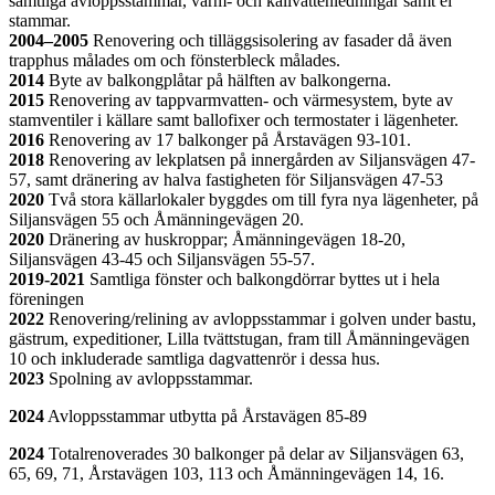
samtliga avloppsstammar, varm- och kallvattenledningar samt el
stammar.
2004–2005
Renovering och tilläggsisolering av fasader då även
trapphus målades om och fönsterbleck målades.
2014
Byte av balkongplåtar på hälften av balkongerna.
2015
Renovering av tappvarmvatten- och värmesystem, byte av
stamventiler i källare samt ballofixer och termostater i lägenheter.
2016
Renovering av 17 balkonger på Årstavägen 93-101.
2018
Renovering av lekplatsen på innergården av Siljansvägen 47-
57, samt dränering av halva fastigheten för Siljansvägen 47-53
2020
Två stora källarlokaler byggdes om till fyra nya lägenheter, på
Siljansvägen 55 och Åmänningevägen 20.
2020
Dränering av huskroppar; Åmänningevägen 18-20,
Siljansvägen 43-45 och Siljansvägen 55-57.
2019-2021
Samtliga fönster och balkongdörrar byttes ut i hela
föreningen
2022
Renovering/relining av avloppsstammar i golven under bastu,
gästrum, expeditioner, Lilla tvättstugan, fram till Åmänningevägen
10 och inkluderade samtliga dagvattenrör i dessa hus.
2023
Spolning av avloppsstammar.
2024
Avloppsstammar utbytta på Årstavägen 85-89
2024
Totalrenoverades 30 balkonger på delar av Siljansvägen 63,
65, 69, 71, Årstavägen 103, 113 och Åmänningevägen 14, 16.