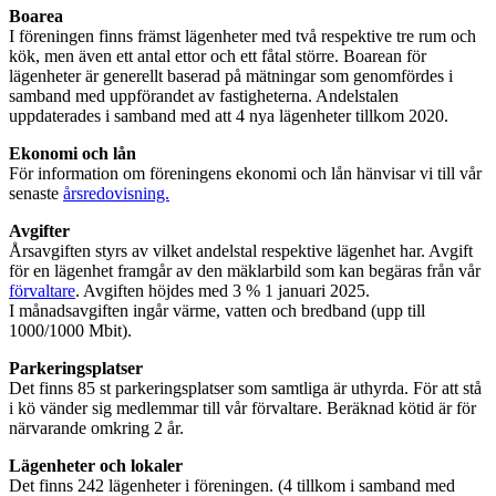
Boarea
I föreningen finns främst lägenheter med två respektive tre rum och
kök, men även ett antal ettor och ett fåtal större. Boarean för
lägenheter är generellt baserad på mätningar som genomfördes i
samband med uppförandet av fastigheterna. Andelstalen
uppdaterades i samband med att 4 nya lägenheter tillkom 2020.
Ekonomi och lån
För information om föreningens ekonomi och lån hänvisar vi till vår
senaste
årsredovisning.
Avgifter
Årsavgiften styrs av vilket andelstal respektive lägenhet har. Avgift
för en lägenhet framgår av den mäklarbild som kan begäras från vår
förvaltare
. Avgiften höjdes med 3 % 1 januari 2025.
I månadsavgiften ingår värme, vatten och bredband (upp till
1000/1000 Mbit).
Parkeringsplatser
Det finns 85 st parkeringsplatser som samtliga är uthyrda. För att stå
i kö vänder sig medlemmar till vår förvaltare. Beräknad kötid är för
närvarande omkring 2 år.
Lägenheter och lokaler
Det finns 242 lägenheter i föreningen. (4 tillkom i samband med