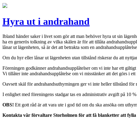
Hyra ut i andrahand
Ibland händer saker i livet som gör att man behöver hyra ut sin lägenh
ha en generös tolkning av vilka skälen är för att tillåta andrahandsup
lånar ut lägenheten, så är det att betrakta som en andrahandsupplåtelse
Om du hyr eller lånar ut lägenheten utan tillstånd riskerar du att nyttja
Föreningen godkänner andrahandsupplåtelser om vi inte har ett giltigt s
Vi tillåter inte andrahandsupplåtelse om vi misstänker att det görs i ett 
Oavsett skäl för andrahandsuthyrningen ger vi inte heller tillstånd för
I enlighet med föreningens stadgar tas en administrativ avgift på 10 %
OBS!
Ett gott råd är att vara ute i god tid om du ska ansöka om uthy
Kontakta vår förvaltare Storholmen för att få blanketter att fylla 