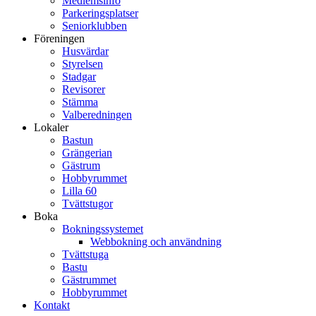
Medlemsinfo
Parkeringsplatser
Seniorklubben
Föreningen
Husvärdar
Styrelsen
Stadgar
Revisorer
Stämma
Valberedningen
Lokaler
Bastun
Grängerian
Gästrum
Hobbyrummet
Lilla 60
Tvättstugor
Boka
Bokningssystemet
Webbokning och användning
Tvättstuga
Bastu
Gästrummet
Hobbyrummet
Kontakt