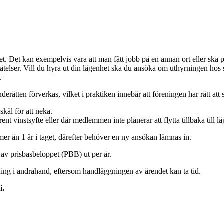
et. Det kan exempelvis vara att man fått jobb på en annan ort eller ska 
plåtelser. Vill du hyra ut din lägenhet ska du ansöka om uthyrningen hos
.
nderätten förverkas, vilket i praktiken innebär att föreningen har rätt att
käl för att neka.
rent vinstsyfte eller där medlemmen inte planerar att flytta tillbaka till l
 mer än 1 år i taget, därefter behöver en ny ansökan lämnas in.
 av prisbasbeloppet (PBB) ut per år.
rning i andrahand, eftersom handläggningen av ärendet kan ta tid.
i.