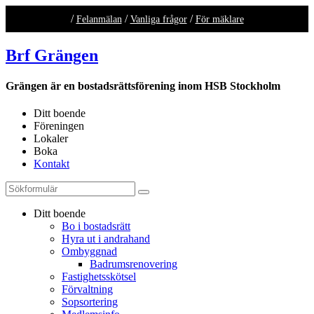
/
/
/
Felanmälan
Vanliga frågor
För mäklare
Brf Grängen
Grängen är en bostadsrättsförening inom HSB Stockholm
Ditt boende
Föreningen
Lokaler
Boka
Kontakt
Ditt boende
Bo i bostadsrätt
Hyra ut i andrahand
Ombyggnad
Badrumsrenovering
Fastighetsskötsel
Förvaltning
Sopsortering