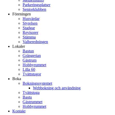
Medlemsinfo
Parkeringsplatser
Seniorklubben
Föreningen
Husvärdar
Styrelsen
Stadgar
Revisorer
Stämma
Valberedningen
Lokaler
Bastun
Grängerian
Gästrum
Hobbyrummet
Lilla 60
Tvättstugor
Boka
Bokningssystemet
Webbokning och användning
Tvättstuga
Bastu
Gästrummet
Hobbyrummet
Kontakt