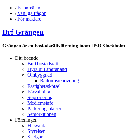
/
Felanmälan
/
Vanliga frågor
/
För mäklare
Brf Grängen
Grängen är en bostadsrättsförening inom HSB Stockholm
Ditt boende
Bo i bostadsrätt
Hyra ut i andrahand
Ombyggnad
Badrumsrenovering
Fastighetsskötsel
Förvaltning
Sopsortering
Medlemsinfo
Parkeringsplatser
Seniorklubben
Föreningen
Husvärdar
Styrelsen
Stadgar