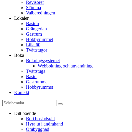
Revisorer
Stämma
Valberedningen
Lokaler
Bastun
Grängerian
Gästrum
Hobbyrummet
Lilla 60
Tvättstugor
Boka
Bokningssystemet
Webbokning och användning
Tvättstuga
Bastu
Gästrummet
Hobbyrummet
Kontakt
Ditt boende
Bo i bostadsrätt
Hyra ut i andrahand
Ombyggnad