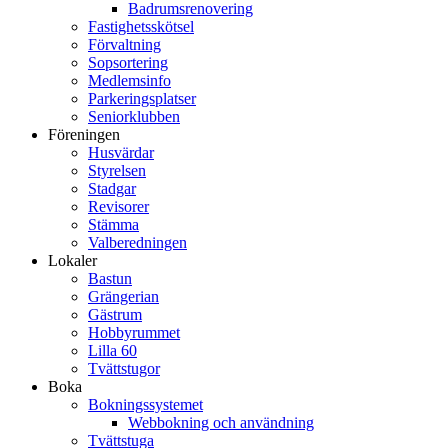
Badrumsrenovering
Fastighetsskötsel
Förvaltning
Sopsortering
Medlemsinfo
Parkeringsplatser
Seniorklubben
Föreningen
Husvärdar
Styrelsen
Stadgar
Revisorer
Stämma
Valberedningen
Lokaler
Bastun
Grängerian
Gästrum
Hobbyrummet
Lilla 60
Tvättstugor
Boka
Bokningssystemet
Webbokning och användning
Tvättstuga